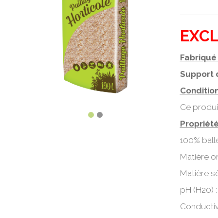
EXCL
Fabriqué 
Support 
Conditio
Ce produi
Propriét
100% balle
Matière or
Matière sè
pH (H20) :
Conductiv