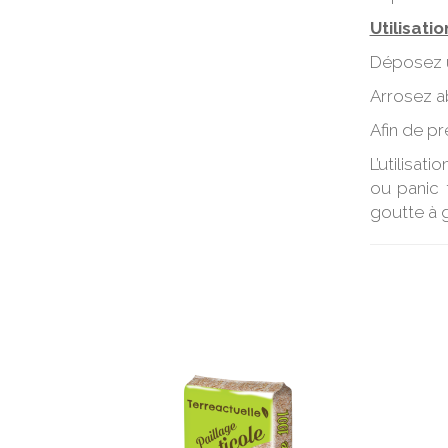
Utilisatio
Déposez un
Arrosez 
Afin de pr
L’utilisa
ou panic 
goutte à g