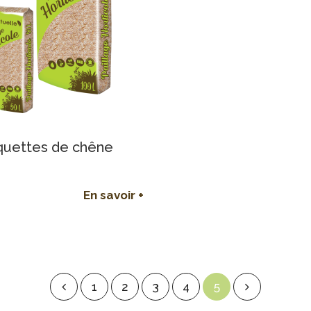
quettes de chêne
En savoir +
1
2
3
4
5