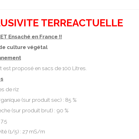
USIVITE TERREACTUELLE
ET Ensaché en France !!
de culture végétal
nnement
t est proposé en sacs de 100 Litres.
és
s de riz
ganique (sur produit sec) : 85 %
che (sur produit brut) : 90 %
 7.5
ité (1/5) : 27 mS/m