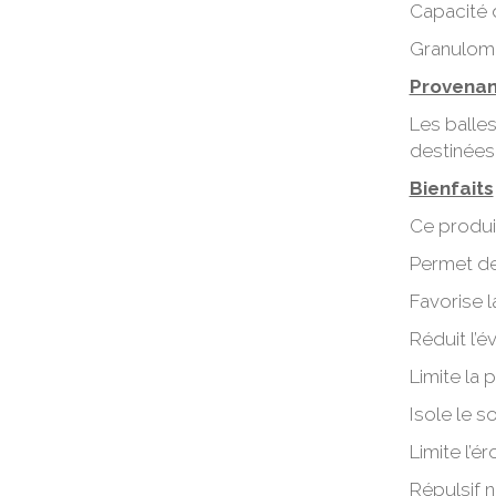
Capacité 
Granulomé
Provena
Les balles
destinées 
Bienfaits
Ce produit
Permet de 
Favorise l
Réduit l’é
Limite la 
Isole le so
Limite l’ér
Répulsif n