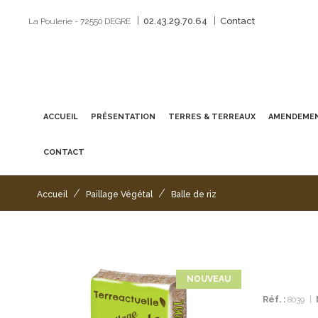
|
|
02.43.29.70.64
Contact
La Poulerie - 72550 DEGRE
ACCUEIL
PRÉSENTATION
TERRES & TERREAUX
AMENDEMEN
CONTACT
/
/
Accueil
Paillage Végétal
Balle de riz
NOUVEAU
Réf. :
8039
|