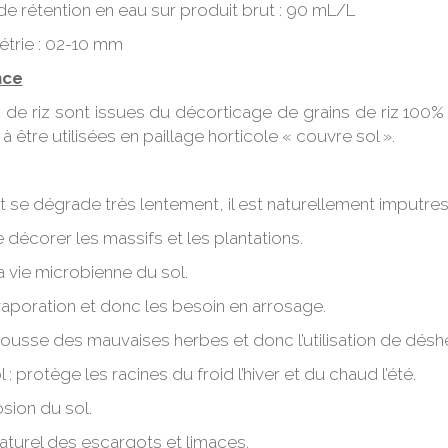
de rétention en eau sur produit brut : 90 mL/L
trie : 02-10 mm
nce
 de riz sont issues du décorticage de grains de riz 100% 
à être utilisées en paillage horticole « couvre sol ».
 se dégrade très lentement, il est naturellement imputres
décorer les massifs et les plantations.
a vie microbienne du sol.
vaporation et donc les besoin en arrosage.
pousse des mauvaises herbes et donc l’utilisation de désh
l : protège les racines du froid l’hiver et du chaud l’été.
osion du sol.
aturel des escargots et limaces.