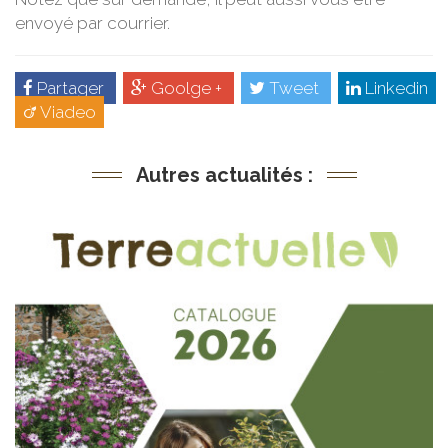
envoyé par courrier.
Partager
Goolge +
Tweet
Linkedin
Viadeo
Autres actualités :