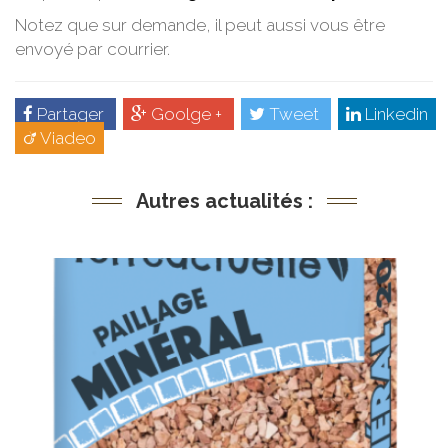
Notez que sur demande, il peut aussi vous être
envoyé par courrier.
Partager
Goolge +
Tweet
Linkedin
Viadeo
Autres actualités :