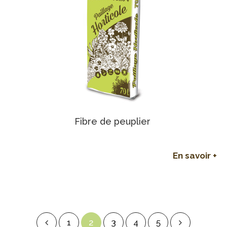
Fibre de peuplier
En savoir +
1
2
3
4
5