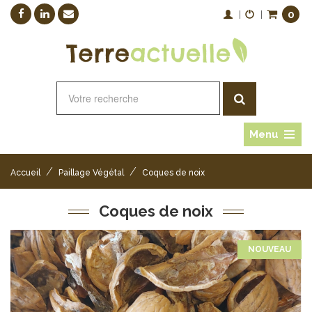
0
|
|
Menu
/
/
Accueil
Paillage Végétal
Coques de noix
Coques de noix
NOUVEAU