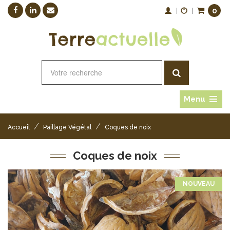
0
|
|
Menu
/
/
Accueil
Paillage Végétal
Coques de noix
Coques de noix
NOUVEAU