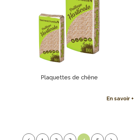
Plaquettes de chêne
En savoir +
1
2
3
4
5