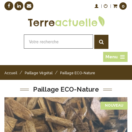
0
|
|
Menu
/
/
Accueil
Paillage Végétal
Paillage ECO-Nature
Paillage ECO-Nature
NOUVEAU