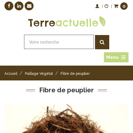
0
|
|
Menu
/
/
Accueil
Paillage Végétal
Fibre de peuplier
Fibre de peuplier