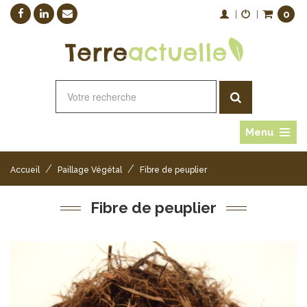
0
|
|
Menu
/
/
Accueil
Paillage Végétal
Fibre de peuplier
Fibre de peuplier