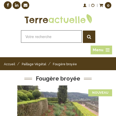
0
|
|
Menu
/
/
Accueil
Paillage Végétal
Fougère broyée
Fougère broyée
NOUVEAU