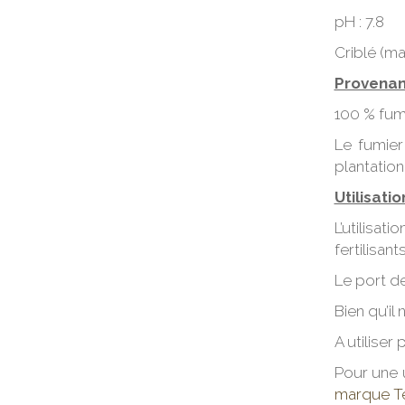
pH : 7.8
Criblé (ma
Provenan
100 % fum
Le fumier
plantation
Utilisatio
L’utilisat
fertilisa
Le port d
Bien qu’il 
A utiliser
Pour une u
marque Te