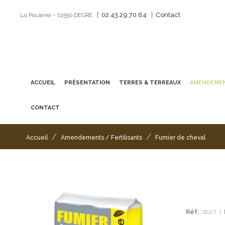
|
|
02.43.29.70.64
Contact
La Poulerie - 72550 DEGRE
ACCUEIL
PRÉSENTATION
TERRES & TERREAUX
AMENDEMEN
CONTACT
/
/
Accueil
Amendements / Fertilisants
Fumier de cheval
Réf. :
8027
|