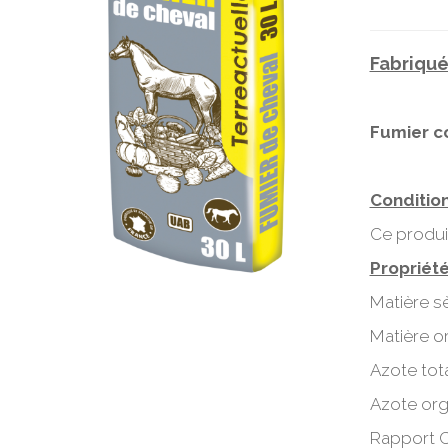
Fabriqué
Fumier 
Conditio
Ce produi
Propriét
Matière s
Matière o
Azote tota
Azote org
Rapport C