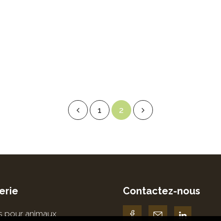
1
2
erie
Contactez-nous
es pour animaux