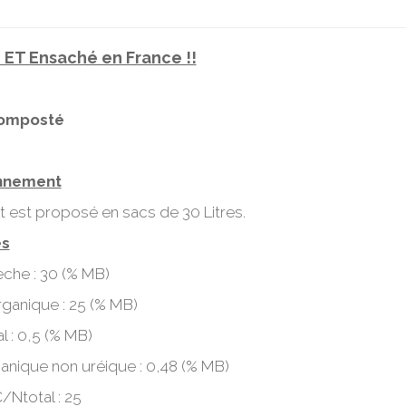
 ET Ensaché en France !!
composté
nnement
t est proposé en sacs de 30 Litres.
és
èche : 30 (% MB)
rganique : 25 (% MB)
l : 0,5 (% MB)
anique non uréique : 0,48 (% MB)
/Ntotal : 25