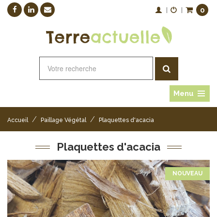
0
|
|
Menu
/
/
Accueil
Paillage Végétal
Plaquettes d'acacia
Plaquettes d'acacia
NOUVEAU