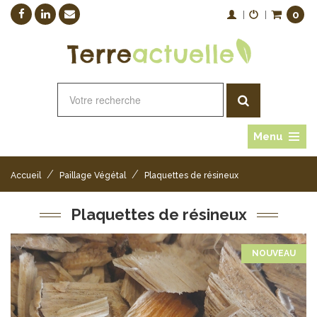
0
|
|
Menu
/
/
Accueil
Paillage Végétal
Plaquettes de résineux
Plaquettes de résineux
NOUVEAU