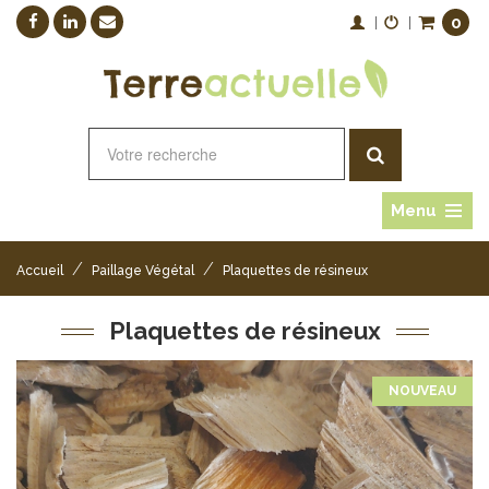
0
|
|
Menu
/
/
Accueil
Paillage Végétal
Plaquettes de résineux
Plaquettes de résineux
NOUVEAU