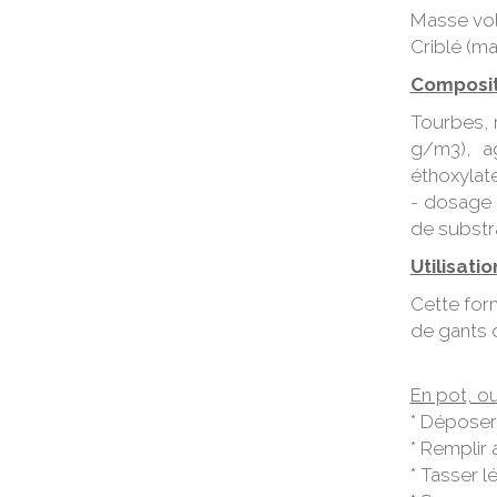
Masse vol
Criblé (ma
Composit
Tourbes, 
g/m3), ag
éthoxylate
- dosage 
de substra
Utilisatio
Cette for
de gants d
En pot, ou
* Déposer 
* Remplir 
* Tasser 