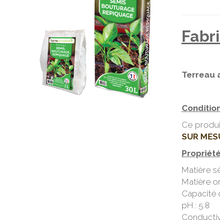
Fabr
Terreau 
Conditio
Ce produi
SUR MES
Propriét
Matière s
Matière o
Capacité 
pH : 5.8
Conductiv