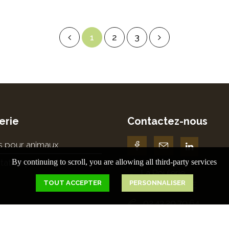
1
2
3
erie
Contactez-nous
es pour animaux
tation pour animaux
By continuing to scroll,
you are allowing all third-party services
La Poulerie
TOUT ACCEPTER
PERSONNALISER
72550 DEGRE
02.43.29.70.64