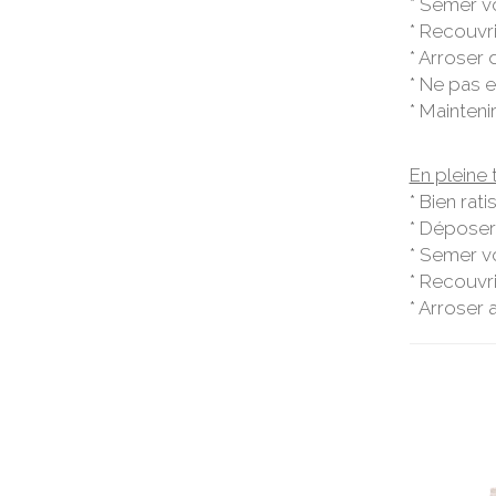
* Semer v
* Recouvri
* Arroser 
* Ne pas e
* Mainteni
En pleine t
* Bien rat
* Déposer
* Semer v
* Recouvri
* Arroser