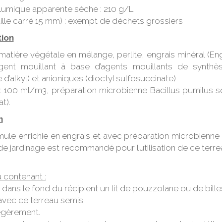
umique apparente sèche : 210 g/L
ille carré 15 mm) : exempt de déchets grossiers
ion
matière végétale en mélange, perlite, engrais minéral (En
ent mouillant à base d’agents mouillants de synthès
 d’alkyl) et anioniques (dioctyl sulfosuccinate)
: 100 ml/m3, préparation microbienne Bacillus pumilus
t).
n
mule enrichie en engrais et avec préparation microbienn
e jardinage est recommandé pour l’utilisation de ce terrea
 contenant :
dans le fond du récipient un lit de pouzzolane ou de bille
avec ce terreau semis.
légèrement.