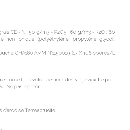
grais CE - N : 50 g/m3 - P2O5 : 60 g/m3 - K2O : 60
e non ionique (polyéthylène, propylène glycol,
 souche GHA180 AMM N°1150019 (17 X 106 spores/L
e renforce le développement des végétaux. Le port
u. Ne pas ingérer.
s d’ardoise Terreactuelle.