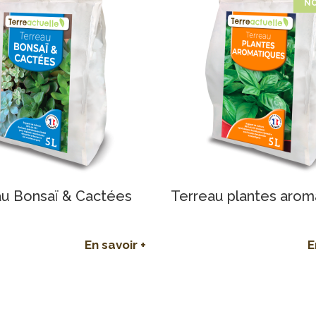
N
au Bonsaï & Cactées
Terreau plantes arom
En savoir +
E