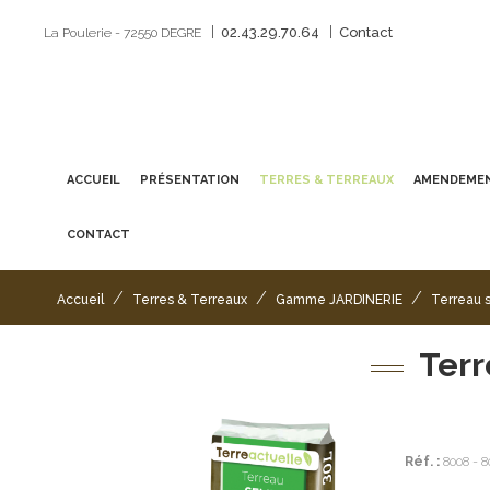
|
|
02.43.29.70.64
Contact
La Poulerie - 72550 DEGRE
ACCUEIL
PRÉSENTATION
TERRES & TERREAUX
AMENDEMEN
CONTACT
/
/
/
Accueil
Terres & Terreaux
Gamme JARDINERIE
Terreau 
Terr
Réf. :
8008 - 8