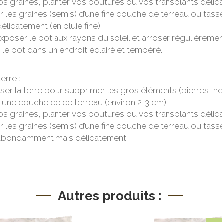
os graines, planter vos boutures ou vos transplants délic
r les graines (semis) d’une fine couche de terreau ou tas
délicatement (en pluie fine).
xposer le pot aux rayons du soleil et arroser régulièremen
r le pot dans un endroit éclairé et tempéré.
erre :
isser la terre pour supprimer les gros éléments (pierres, h
 une couche de ce terreau (environ 2-3 cm).
os graines, planter vos boutures ou vos transplants délic
r les graines (semis) d’une fine couche de terreau ou tas
 abondamment mais délicatement.
Autres produits :