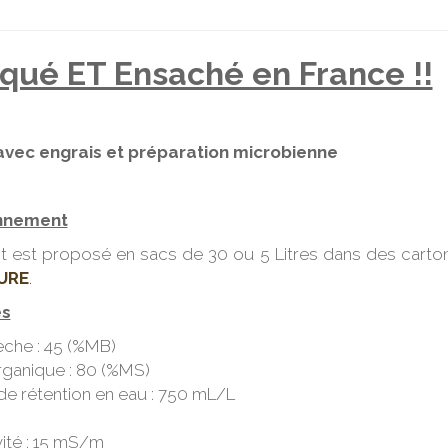
iqué ET Ensaché en France !!
avec engrais et préparation microbienne
nnement
t est proposé en sacs de 30 ou 5 Litres dans des carto
URE
.
és
èche : 45 (%MB)
rganique : 80 (%MS)
de rétention en eau : 750 mL/L
ité : 15 mS/m