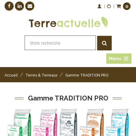
0
|
|
Menu
/
/
Accueil
Terres & Terreaux
Gamme TRADITION PRO
Gamme TRADITION PRO