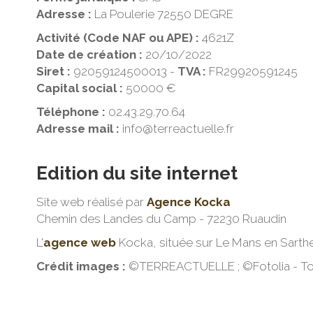
Adresse :
La Poulerie 72550 DEGRE
Activité (Code NAF ou APE) :
4621Z
Date de création :
20/10/2022
Siret :
92059124500013 -
TVA :
FR29920591245
Capital social :
50000 €
Téléphone :
02.43.29.70.64
Adresse mail :
info@terreactuelle.fr
Edition du site internet
Site web réalisé par
Agence Kocka
Chemin des Landes du Camp - 72230 Ruaudin
L'
agence web
Kocka, située sur Le Mans en Sarthe
Crédit images :
©TERREACTUELLE ; ©Fotolia - Tou