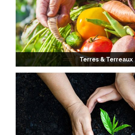
Découvrez ici LES GAMMES des terres & terr
Terreactuelle.
Terres & Terreaux
Découvrez ici la gamme des amendements et 
marque Terreactuelle.