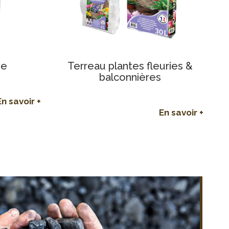
uries &
Fibre de peuplier
P
En savoir +
En savoir +