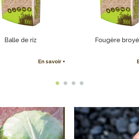
ougère broyée
Terreau plantes fle
balconnières
En savoir +