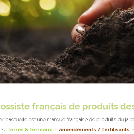
rossiste français de produits des
erreactuelle est une marque française de produits du jardi
ts :
terres & terreaux
-
amendements / fertilisants