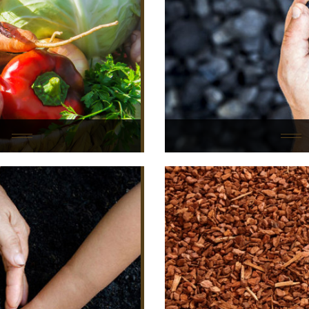
eaux de la marque
Découvrez ici la ga
fertilisants de la
Découvrez ici l