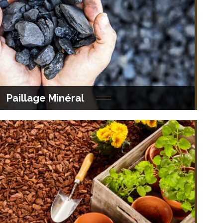
mme de paillage minéral / décors minéraux de
la marque Terreactuelle.
Paillage Minéral
a gamme de paillage végétal de la marque
Terreactuelle.