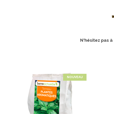
N'hésitez pas à
U
NOUVEAU