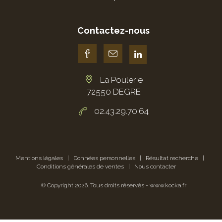
Contactez-nous
La Poulerie
72550 DEGRE
02.43.29.70.64
Mentions légales
|
Données personnelles
|
Résultat recherche
|
Conditions générales de ventes
|
Nous contacter
© Copyright
2026
. Tous droits réservés -
www.kocka.fr