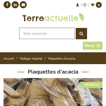
0
|
|
Menu
/
/
Accueil
Paillage Végétal
Plaquettes d'acacia
Plaquettes d'acacia
NOUVEAU