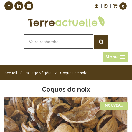
0
|
|
Menu
/
/
Accueil
Paillage Végétal
Coques de noix
Coques de noix
NOUVEAU