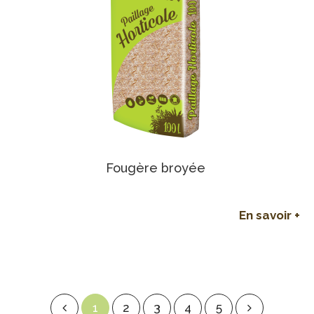
Fougère broyée
En savoir +
1
2
3
4
5