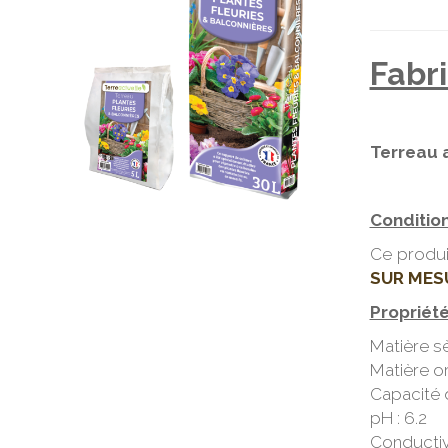
Fabr
Terreau 
Conditio
Ce produi
SUR MES
Propriét
Matière s
Matière o
Capacité 
pH : 6.2
Conductiv