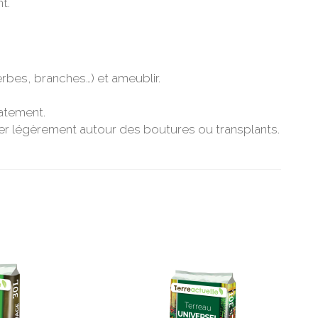
t.
erbes, branches…) et ameublir.
atement.
sser légèrement autour des boutures ou transplants.