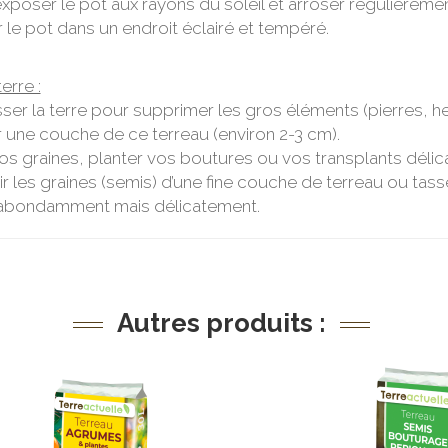
xposer le pot aux rayons du soleil et arroser régulièremen
r le pot dans un endroit éclairé et tempéré.
erre :
isser la terre pour supprimer les gros éléments (pierres, h
 une couche de ce terreau (environ 2-3 cm).
os graines, planter vos boutures ou vos transplants délic
ir les graines (semis) d’une fine couche de terreau ou ta
 abondamment mais délicatement.
Autres produits :