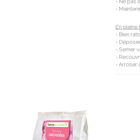
- Ne pas e
- Mainteni
En pleine t
- Bien rat
- Déposer
- Semer v
- Recouvr
- Arroser