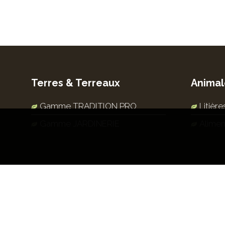
Terres & Terreaux
Animal
Gamme TRADITION PRO
Litièr
Gamme JARDINERIE
Alimen
Mentions légales
|
Données personnelles
|
Résultat recherche
|
Co