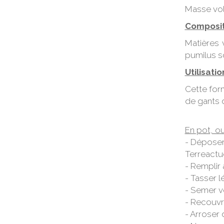
Masse vol
Composit
Matières 
pumilus s
Utilisatio
Cette for
de gants d
En pot, ou
- Déposer 
Terreactue
- Remplir 
- Tasser 
- Semer v
- Recouvr
- Arroser 