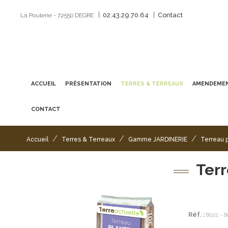
|
|
02.43.29.70.64
Contact
La Poulerie - 72550 DEGRE
ACCUEIL
PRÉSENTATION
TERRES & TERREAUX
AMENDEMEN
CONTACT
/
/
/
Accueil
Terres & Terreaux
Gamme JARDINERIE
Terreau p
Terr
Réf. :
8021 - 8