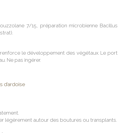
ouzzolane 7/15, préparation microbienne Bacillus
trat).
e renforce le développement des végétaux. Le port
u. Ne pas ingérer.
es d’ardoise
atement.
sser légèrement autour des boutures ou transplants.