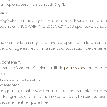
umique apparente sèche : 250 g/L
ion
végétales en mélange, fibre de coco, tourbe blonde, p
ouche GHA180 AMM N°1150019 (17 X 106 spores/L de subs
n
mule enrichie en engrais et avec préparation microbienn
e jardinage est recommandé pour l’utilisation de ce terrea
 contenant :
dans le fond du récipient un lit de
pouzzolane
ou de
bill
lle.
avec ce terreau semis.
légèrement.
os graines, planter vos boutures ou vos transplants délic
ir les graines (semis) d’une fine couche de terreau ou ta
délicatement (en pluie fine).