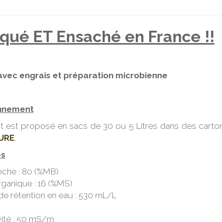
iqué ET Ensaché en France !!
avec engrais et préparation microbienne
nnement
t est proposé en sacs de 30 ou 5 Litres dans des carto
URE
.
és
èche : 80 (%MB)
rganique : 16 (%MS)
de rétention en eau : 530 mL/L
ité : 50 mS/m