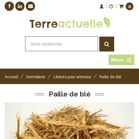
0
|
|
Menu
/
/
/
Accueil
Animalerie
Litières pour animaux
Paille de blé
Paille de blé