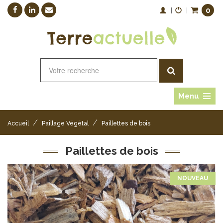
0
|
|
Menu
/
/
Accueil
Paillage Végétal
Paillettes de bois
Paillettes de bois
NOUVEAU