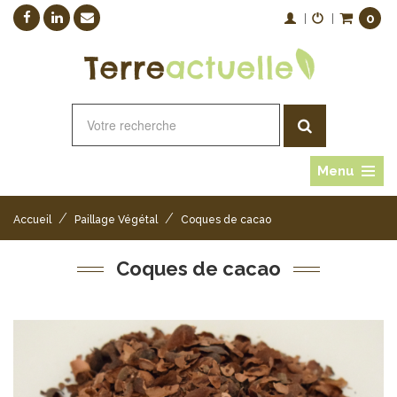
0
|
|
Menu
/
/
Accueil
Paillage Végétal
Coques de cacao
Coques de cacao